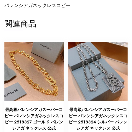
バレンシアガネックレスコピー
ー
Lovelock
ネ
関連商品
ッ
ク
レ
ス
2522556
N
品
バ
レ
ン
シ
ア
最高級バレンシアガスーパーコ
最高級バレンシアガスーパーコ
ガ
ピー バレンシアガネックレスコ
ピー バレンシアガネックレスコ
ネ
ピー 2518327 ゴールド バレン
ピー 2518324 シルバー バレン
ッ
シアガ ネックレス 公式
シアガ ネックレス 公式