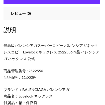
ー
パ
レビュー (0)
ー
コ
ピ
説明
ー
バ
レ
最高級バレンシアガスーパーコピー バレンシアガネック
ン
レスコピー Lovelock ネックレス 2522556 N品 バレンシア
シ
ガ ネックレス 公式
ア
ガ
ネ
商品管理番号 : 2522556
ッ
N品価格：11,000円
ク
レ
ブランド：BALENCIAGA バレンシアガ
ス
商品名：Lovelock ネックレス
コ
付属品：箱・保存袋
ピ