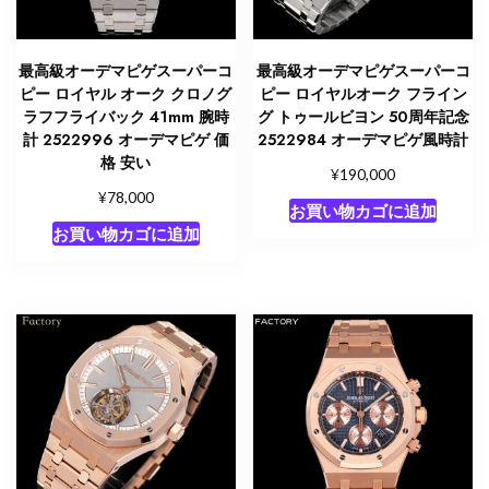
ロ
イ
ヤ
最高級オーデマピゲスーパーコ
最高級オーデマピゲスーパーコ
ル
ピー ロイヤル オーク クロノグ
ピー ロイヤルオーク フライン
オ
ラフフライバック 41mm 腕時
グ トゥールビヨン 50周年記念
計 2522996 オーデマピゲ 価
2522984 オーデマピゲ風時計
ー
格 安い
ク
¥
190,000
定
¥
78,000
お買い物カゴに追加
価
お買い物カゴに追加
個