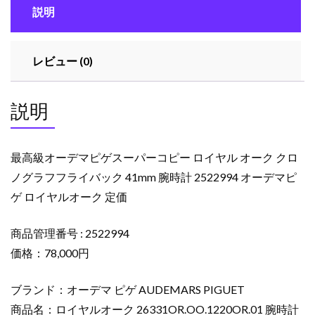
説明
ス
ー
パ
レビュー (0)
ー
コ
ピ
説明
ー
ロ
イ
最高級オーデマピゲスーパーコピー ロイヤル オーク クロ
ヤ
ノグラフフライバック 41mm 腕時計 2522994 オーデマピ
ル
ゲ ロイヤルオーク 定価
オ
ー
ク
商品管理番号 : 2522994
ク
価格：78,000円
ロ
ノ
ブランド：オーデマ ピゲ AUDEMARS PIGUET
グ
商品名：ロイヤルオーク 26331OR.OO.1220OR.01 腕時計