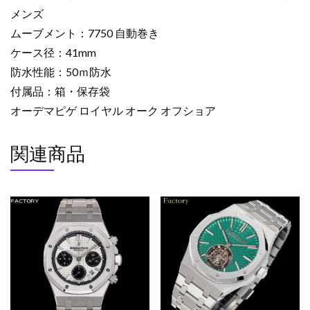
ラ
メンズ
フ
ムーブメント：7750 自動巻き
フ
ラ
ケース径：41mm
イ
防水性能：50ｍ防水
バ
付属品：箱・保存袋
ッ
オーデマピゲ ロイヤル オーク オフショア
ク
41mm
関連商品
腕
時
計
2522994
オ
ー
デ
マ
ピ
ゲ