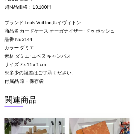
ー
超N品価格：13,100円
ド
ケ
ブランド Louis Vuitton ルイヴィトン
ー
商品名 カードケース オーガナイザー･ドゥ ポッシュ
ス
品番 N63144
コ
カラー ダミエ
ピ
ー
素材 ダミエ･エベヌ キャンバス
カ
サイズ 7 x 11 x 1 cm
ー
※多少の誤差はご了承ください。
ド
付属品 箱・保存袋
ケ
ー
関連商品
ス
オ
ー
ガ
ナ