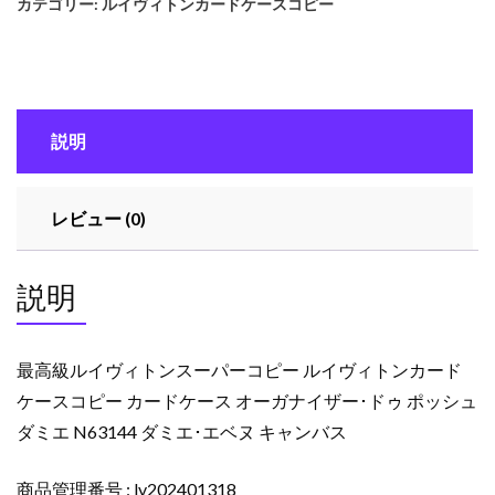
カテゴリー:
ルイヴィトンカードケースコピー
イ
ヴ
ィ
ト
ン
説明
ス
ー
パ
レビュー (0)
ー
コ
ピ
説明
ー
ル
イ
最高級ルイヴィトンスーパーコピー ルイヴィトンカード
ヴ
ケースコピー カードケース オーガナイザー･ドゥ ポッシュ
ィ
ダミエ N63144 ダミエ･エベヌ キャンバス
ト
ン
カ
商品管理番号 : lv202401318