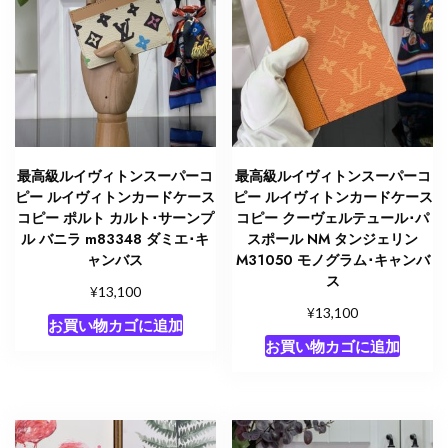
イ
ザ
ー･
ド
ゥ
ポ
ッ
シ
最高級ルイヴィトンスーパーコ
最高級ルイヴィトンスーパーコ
ュ
ピー ルイヴィトンカードケース
ピー ルイヴィトンカードケース
ダ
コピー ポルト カルト･サーンプ
コピー クーヴェルテュール･パ
ル バニラ m83348 ダミエ･キ
スポール NM タンジェリン
ミ
ャンバス
M31050 モノグラム･キャンバ
エ
ス
N63144
¥
13,100
¥
ダ
13,100
お買い物カゴに追加
ミ
お買い物カゴに追加
エ･
エ
ベ
ヌ