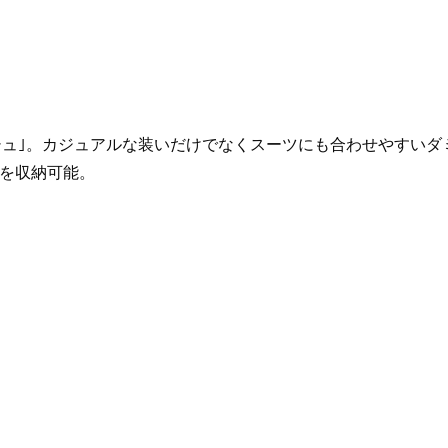
ャ
ン
バ
ス
個
ッシュ｣。カジュアルな装いだけでなくスーツにも合わせやすい
を収納可能。