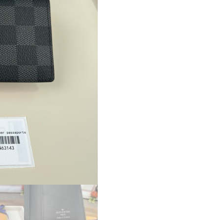
ス
ー
パ
ー
コ
ピ
ー
ル
イ
ヴ
ィ
ト
ン
カ
ー
ド
ケ
ー
ス