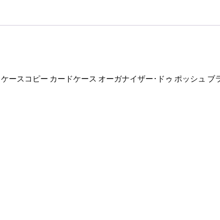
ポ
ッ
シ
ュ
ブ
ラ
ッ
スコピー カードケース オーガナイザー･ドゥ ポッシュ ブラック
ク
N63143
ダ
ミ
エ･
グ
ラ
フ
ィ
ッ
ト
キ