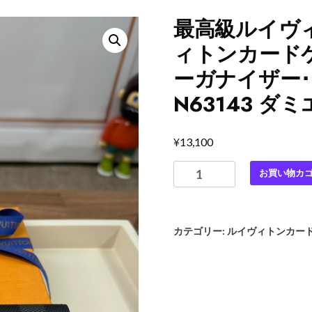
最高級ルイヴ
ィトンカードケ
ーガナイザー･
N63143 
¥
13,100
最
お買い物カ
高
級
ル
カテゴリー:
ルイヴィトンカー
イ
ヴ
ィ
ト
ン