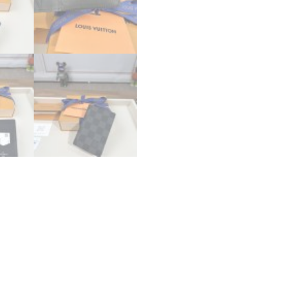
コ
ピ
ー
カ
ー
ド
ケ
ー
ス
オ
ー
ガ
ナ
イ
ザ
ー･
ド
ゥ