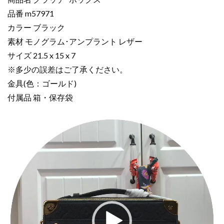
ー
品番 m57971
ク
カラー ブラック
ラ
ッ
素材 モノグラム･アンプラント レザー
チ･
サイズ 21.5 x 15 x 7
ボ
※多少の誤差はご了承ください。
ッ
金具(色：ゴールド)
ク
付属品 箱・保存袋
ス
ブ
動
ラ
画
ッ
プ
ク
レ
m57971
ー
モ
ヤ
ノ
ー
グ
ラ
ム･