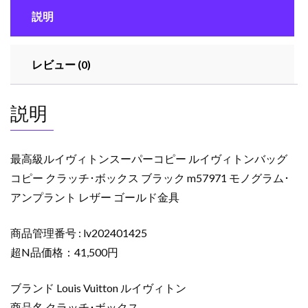
ン
説明
ス
ー
パ
レビュー (0)
ー
コ
ピ
説明
ー
ル
イ
最高級ルイヴィトンスーパーコピー ルイヴィトンバッグ
ヴ
コピー クラッチ･ボックス ブラック m57971 モノグラム･
ィ
アンプラント レザー ゴールド金具
ト
ン
バ
商品管理番号 : lv202401425
ッ
超N品価格：41,500円
グ
コ
ブランド Louis Vuitton ルイヴィトン
ピ
商品名 クラッチ･ボックス