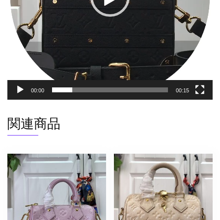
ア
ン
プ
ラ
ン
ト
レ
ザ
00:00
00:15
ー
ゴ
関連商品
ー
ル
ド
金
具
個